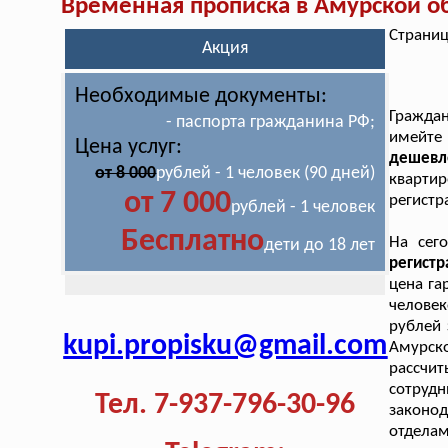
Временная прописка в Амурской о
Страниц
Акция
Необходимые документы:
Граждан
- паспорта гражданина РФ;
имейте
Цена услуг:
дешевл
от 8 000
рублей - 1 человек (90 дней)
кварти
от 7 000
регистр
рублей - 1 человек
Бесплатно
На сег
дети до 18 лет
регист
цена га
челове
рублей
kupi.propisku@gmail.com
Амурск
рассчи
сотру
Тел. 7-937-796-30-96
законо
отдела